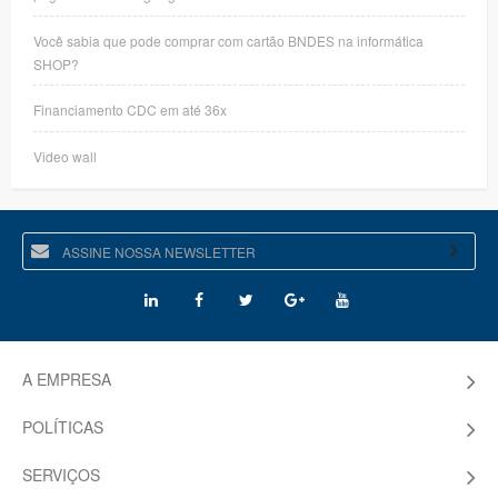
Você sabia que pode comprar com cartão BNDES na informática
SHOP?
Financiamento CDC em até 36x
Video wall
A EMPRESA
POLÍTICAS
SERVIÇOS