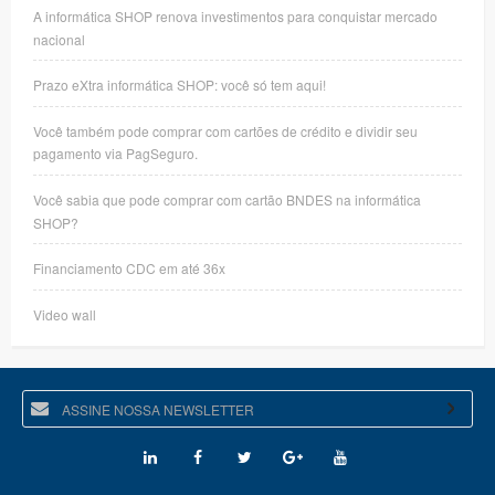
A informática SHOP renova investimentos para conquistar mercado
nacional
Prazo eXtra informática SHOP: você só tem aqui!
Você também pode comprar com cartões de crédito e dividir seu
pagamento via PagSeguro.
Você sabia que pode comprar com cartão BNDES na informática
SHOP?
Financiamento CDC em até 36x
Video wall