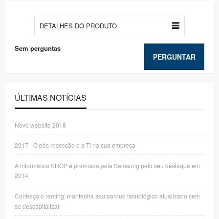
DETALHES DO PRODUTO
Sem perguntas
PERGUNTAR
ÚLTIMAS NOTÍCIAS
Novo website 2018
2017 - O pós recessão e a TI na sua empresa
A informática SHOP é premiada pela Samsung pelo seu destaque em
2014
Conheça o renting: mantenha seu parque tecnológico atualizado sem
se descapitalizar