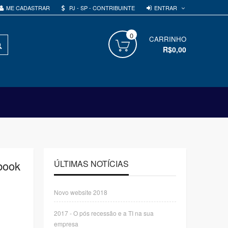
ENTRAR
ME CADASTRAR
PJ - SP - CONTRIBUINTE
0
PROCURAR
CARRINHO
R$0,00
book
ÚLTIMAS NOTÍCIAS
Novo website 2018
2017 - O pós recessão e a TI na sua
empresa