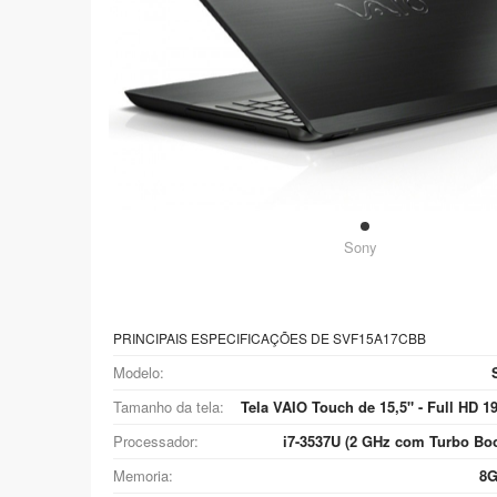
Sony
PRINCIPAIS ESPECIFICAÇÕES DE SVF15A17CBB
Modelo:
Tamanho da tela:
Tela VAIO Touch de 15,5" - Full HD 19
Processador:
i7-3537U (2 GHz com Turbo Boo
Memoria:
8