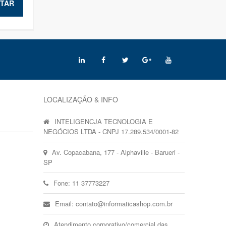
TAR
LOCALIZAÇÃO & INFO
INTELIGENCJA TECNOLOGIA E
NEGÓCIOS LTDA - CNPJ 17.289.534/0001-82
Av. Copacabana, 177 - Alphaville - Barueri -
SP
Fone: 11 37773227
Email: contato@informaticashop.com.br
Atendimento corporativo/comercial das