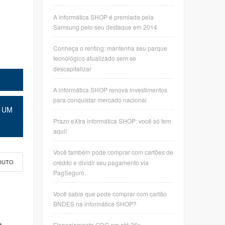
A informática SHOP é premiada pela
Samsung pelo seu destaque em 2014
Conheça o renting: mantenha seu parque
tecnológico atualizado sem se
descapitalizar
A informática SHOP renova investimentos
para conquistar mercado nacional
 UM
Prazo eXtra informática SHOP: você só tem
aqui!
Você também pode comprar com cartões de
crédito e dividir seu pagamento via
DUTO
PagSeguro.
Você sabia que pode comprar com cartão
BNDES na informática SHOP?
e
Financiamento CDC em até 36x