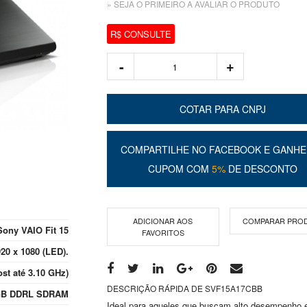
» SEJA O PRIMEIRO A AVALIAR O PRODUTO
R$ CONSULTE
COTAR PARA CNPJ
COMPARTILHE NO FACEBOOK E GANHE
CUPOM COM
5%
DE DESCONTO
ADICIONAR AOS
COMPARAR PRO
Sony VAIO Fit 15
FAVORITOS
20 x 1080 (LED).
st até 3.10 GHz)
DESCRIÇÃO RÁPIDA DE SVF15A17CBB
GB DDRL SDRAM
Ideal para aqueles que buscam alto desempenho 