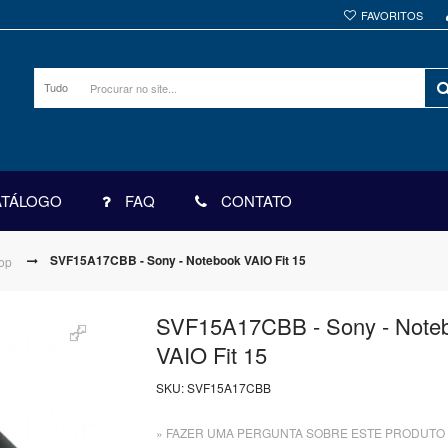
FAVORITOS
Tudo
ATÁLOGO
FAQ
CONTATO
SVF15A17CBB - Sony - Notebook VAIO Fit 15
top
SVF15A17CBB - Sony - Note
VAIO Fit 15
SKU:
SVF15A17CBB
» FAZER UMA PERGUNTA SOBRE ESTE PRODUTO