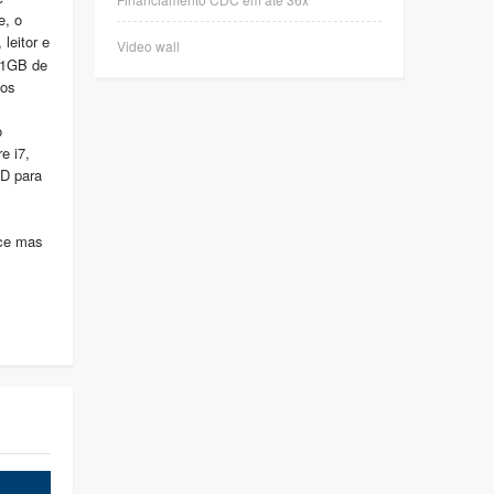
e, o
leitor e
Video wall
 1GB de
vos
o
e i7,
DD para
nce mas