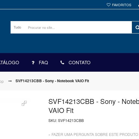
FAVORITOS
Tudo
ATÁLOGO
FAQ
CONTATO
SVF14213CBB - Sony - Notebook VAIO Fit
top
SVF14213CBB - Sony - Note
VAIO Fit
SKU:
SVF14213CBB
» FAZER UMA PERGUNTA SOBRE ESTE PRODUTO