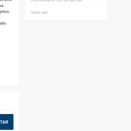
re
aphics
Video wall
alto
TAR