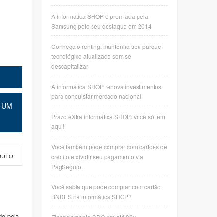
A informática SHOP é premiada pela
Samsung pelo seu destaque em 2014
Conheça o renting: mantenha seu parque
tecnológico atualizado sem se
descapitalizar
A informática SHOP renova investimentos
para conquistar mercado nacional
 UM
Prazo eXtra informática SHOP: você só tem
aqui!
Você também pode comprar com cartões de
crédito e dividir seu pagamento via
DUTO
PagSeguro.
Você sabia que pode comprar com cartão
BNDES na informática SHOP?
do pela
Financiamento CDC em até 36x