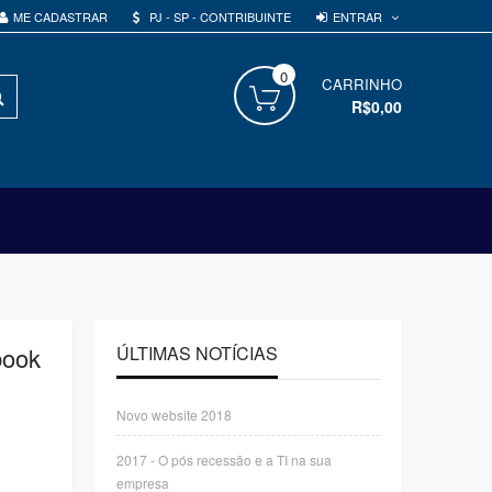
ENTRAR
ME CADASTRAR
PJ - SP - CONTRIBUINTE
0
PROCURAR
CARRINHO
R$0,00
book
ÚLTIMAS NOTÍCIAS
Novo website 2018
2017 - O pós recessão e a TI na sua
empresa