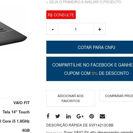
» SEJA O PRIMEIRO A AVALIAR O PRODUTO
R$ CONSULTE
COTAR PARA CNPJ
COMPARTILHE NO FACEBOOK E GANHE
CUPOM COM
5%
DE DESCONTO
ADICIONAR AOS
COMPARAR PRO
FAVORITOS
VAIO FIT
Tela 14" Touch
el Core i5 1.8GHz
DESCRIÇÃO RÁPIDA DE SVF14213CBB
4GB
Sony VAIO Fit alto desempenho garanti
Notebook