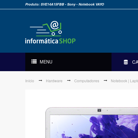
Produto: SVE14A15FBB - Sony - Notebook VAYO
MENU
C
Início
Hardware
Computadores
Notebook | Lap