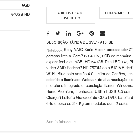
6GB
ADICIONAR AOS
COMPARAR PRO
640GB HD
FAVORITOS
DESCRIÇÃO RÁPIDA DE SVE14A15FBB
Sony VAIO Série E com processador 2º
Notebook
geração Intel® Core? i5-2450M, 6GB de memória
expansível até 16GB, HD 640GB,Tela LED 14", P
vídeo AMD Radeon? HD 7570M com 512 MB dedi
Wi-Fi, Bluetooth versão 4.0, Leitor de Cartões, tec
colorido e iluminado,Webcam de alta resolução c
microfone integrado e tecnologia Exmor, Windows
Home Premium, 4 entradas USB (1 USB 3.0 com
Charger) Leitor e Gravador de CD e DVD, bateria d
6Hs e peso de 2,4 Kg em modelos com 2 cores.
Site fo fabricante