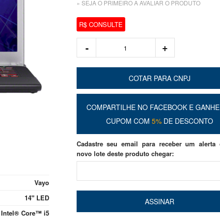
» SEJA O PRIMEIRO A AVALIAR O PRODUTO
R$ CONSULTE
COTAR PARA CNPJ
COMPARTILHE NO FACEBOOK E GANHE
CUPOM COM
5%
DE DESCONTO
Cadastre seu email para receber um alerta
novo lote deste produto chegar:
Vayo
14" LED
ASSINAR
Intel® Core™ i5