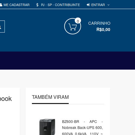
ENTRAR
ME CADASTRAR
PJ - SP - CONTRIBUINTE
0
PROCURAR
CARRINHO
R$0,00
book
TAMBÉM VIRAM
BZ600-BR - APC -
Nobreak Back-UPS 600,
600VA 0,6kVA, 110V ~