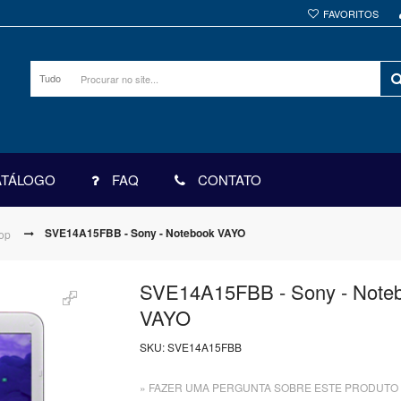
FAVORITOS
Tudo
ATÁLOGO
FAQ
CONTATO
SVE14A15FBB - Sony - Notebook VAYO
top
SVE14A15FBB - Sony - Note
VAYO
SKU:
SVE14A15FBB
» FAZER UMA PERGUNTA SOBRE ESTE PRODUTO