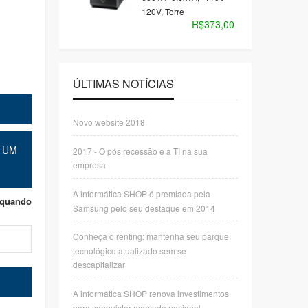
120V, Torre
R$373,00
ÚLTIMAS NOTÍCIAS
Novo website 2018
 UM
2017 - O pós recessão e a TI na sua
empresa
A informática SHOP é premiada pela
 quando
Samsung pelo seu destaque em 2014
Conheça o renting: mantenha seu parque
tecnológico atualizado sem se
descapitalizar
A informática SHOP renova investimentos
para conquistar mercado nacional