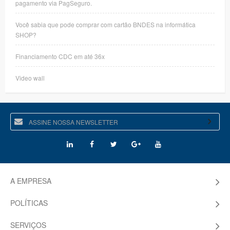
pagamento via PagSeguro.
Você sabia que pode comprar com cartão BNDES na informática
SHOP?
Financiamento CDC em até 36x
Video wall
A EMPRESA
POLÍTICAS
SERVIÇOS