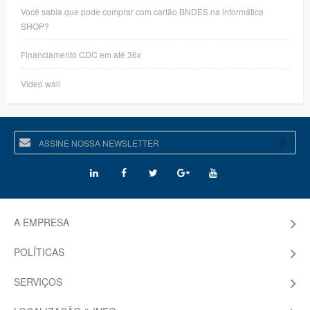
Você sabia que pode comprar com cartão BNDES na informática
SHOP?
Financiamento CDC em até 36x
Video wall
A EMPRESA
POLÍTICAS
SERVIÇOS