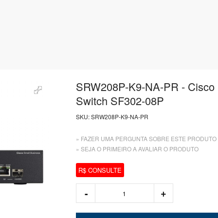
SRW208P-K9-NA-PR - Cisco 
Switch SF302-08P
SKU:
SRW208P-K9-NA-PR
» FAZER UMA PERGUNTA SOBRE ESTE PRODUTO
» SEJA O PRIMEIRO A AVALIAR O PRODUTO
R$ CONSULTE