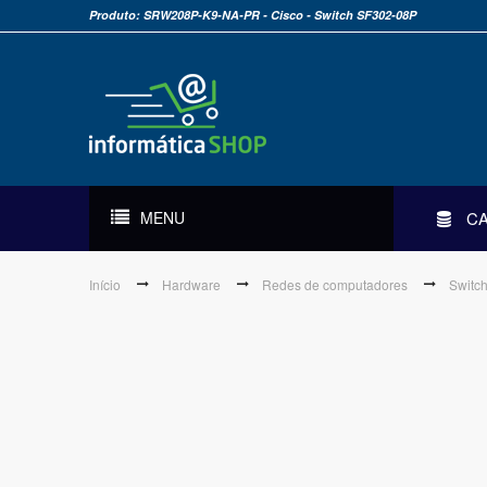
Produto: SRW208P-K9-NA-PR - Cisco - Switch SF302-08P
MENU
C
Início
Hardware
Redes de computadores
Switc