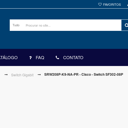
FAVORITOS
Tudo
ATÁLOGO
FAQ
CONTATO
SRW208P-K9-NA-PR - Cisco - Switch SF302-08P
h
Switch Gigabit