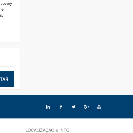
iscovery
 e
s.
TAR
LOCALIZAÇÃO & INFO