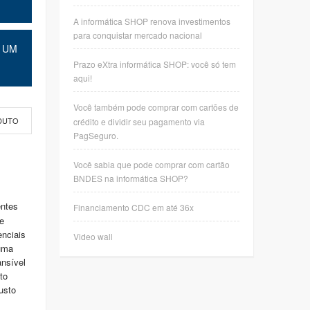
A informática SHOP renova investimentos
para conquistar mercado nacional
 UM
Prazo eXtra informática SHOP: você só tem
aqui!
Você também pode comprar com cartões de
crédito e dividir seu pagamento via
DUTO
PagSeguro.
Você sabia que pode comprar com cartão
BNDES na informática SHOP?
entes
Financiamento CDC em até 36x
e
enciais
Video wall
uma
ansível
to
usto