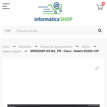
0
Tudo
Início
Hardware
Redes de computadores
Switch
SRW2008P-K9-NA_PR - Cisco - Switch SG300-10P
Switch Gigabit