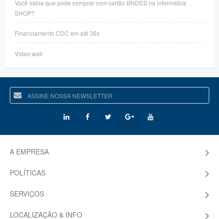
Você sabia que pode comprar com cartão BNDES na informática
SHOP?
Financiamento CDC em até 36x
Video wall
A EMPRESA
POLÍTICAS
SERVIÇOS
LOCALIZAÇÃO & INFO