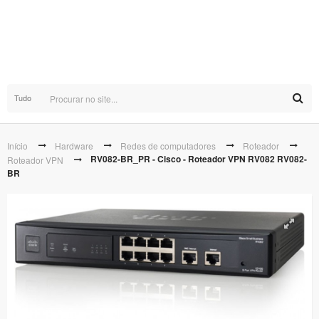
Tudo
Início
Hardware
Redes de computadores
Roteador
RV082-BR_PR - Cisco - Roteador VPN RV082 RV082-
Roteador VPN
BR