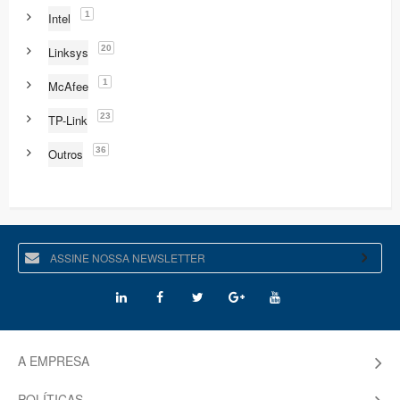
1
Intel
20
Linksys
1
McAfee
23
TP-Link
36
Outros
A EMPRESA
POLÍTICAS