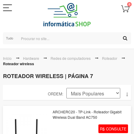
0
Tudo
Início
Hardware
Redes de computadores
Roteador
Roteador wireless
ROTEADOR WIRELESS | PÁGINA 7
ORDEM
ARCHERC20 - TP-Link - Roteador Gigabit
Wireless Dual Band AC750
R$ CONSULTE