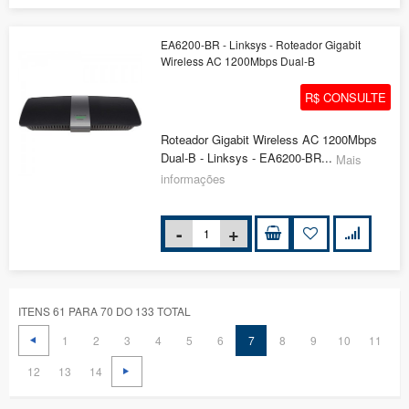
EA6200-BR - Linksys - Roteador Gigabit
Wireless AC 1200Mbps Dual-B
R$ CONSULTE
Roteador Gigabit Wireless AC 1200Mbps
Dual-B - Linksys - EA6200-BR...
Mais
informações
ITENS 61 PARA 70 DO 133 TOTAL
1
2
3
4
5
6
7
8
9
10
11
12
13
14