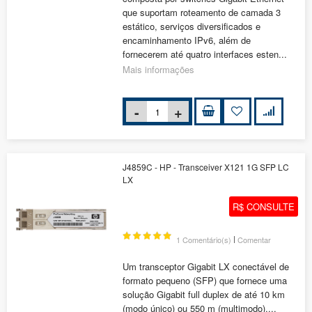
que suportam roteamento de camada 3
estático, serviços diversificados e
encaminhamento IPv6, além de
fornecerem até quatro interfaces esten...
Mais informações
J4859C - HP - Transceiver X121 1G SFP LC
LX
R$ CONSULTE
|
1 Comentário(s)
Comentar
Um transceptor Gigabit LX conectável de
formato pequeno (SFP) que fornece uma
solução Gigabit full duplex de até 10 km
(modo único) ou 550 m (multimodo)....