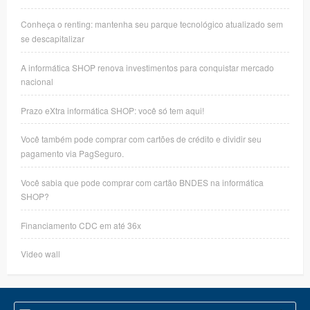
Conheça o renting: mantenha seu parque tecnológico atualizado sem
se descapitalizar
A informática SHOP renova investimentos para conquistar mercado
nacional
Prazo eXtra informática SHOP: você só tem aqui!
Você também pode comprar com cartões de crédito e dividir seu
pagamento via PagSeguro.
Você sabia que pode comprar com cartão BNDES na informática
SHOP?
Financiamento CDC em até 36x
Video wall