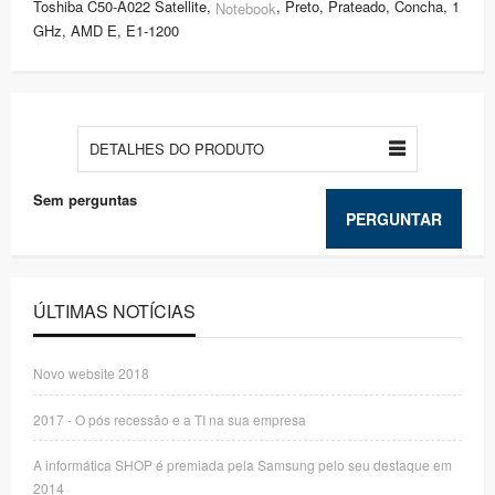
Toshiba C50-A022 Satellite,
, Preto, Prateado, Concha, 1
Notebook
GHz, AMD E, E1-1200
DETALHES DO PRODUTO
Sem perguntas
PERGUNTAR
ÚLTIMAS NOTÍCIAS
Novo website 2018
2017 - O pós recessão e a TI na sua empresa
A informática SHOP é premiada pela Samsung pelo seu destaque em
2014