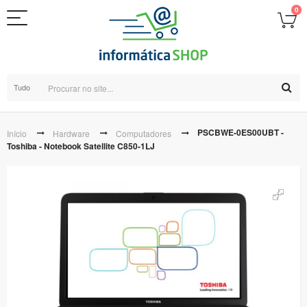
0
Tudo
PSCBWE-0ES00UBT -
Início
Hardware
Computadores
Toshiba - Notebook Satellite C850-1LJ