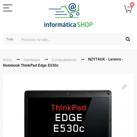
0
Tudo
NZY74UK - Lenovo -
Início
Hardware
Computadores
Notebook ThinkPad Edge E530c