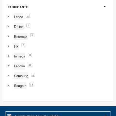
FABRICANTE
1
Lenco
4
D-Link
1
Enermax
3
HP
3
Iomega
39
Lenovo
1
Samsung
31
Seagate