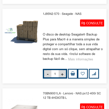
1J95N2-570 - Seagate - NAS
R$ CONSULTE
O disco de desktop Seagate® Backup
Plus para Mac® é a maneira simples de
proteger e compartilhar toda a sua vida
digital com um só clique, sem atrapalhar o
resto da sua vida. •Inclui software de
backup fácil de...
Mais informações
70BN9001LA - Lenovo - NAS px12-400r SC
12 TB 4HDX3TB L
R$ CONSULTE