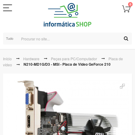
0
Tudo
Início
Hardware
Peças para PC/Computador
Placa de
N210-MD1G/D3 - MSI - Placa de Video GeForce 210
vídeo