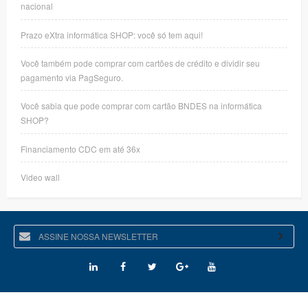
nacional
Prazo eXtra informática SHOP: você só tem aqui!
Você também pode comprar com cartões de crédito e dividir seu
pagamento via PagSeguro.
Você sabia que pode comprar com cartão BNDES na informática
SHOP?
Financiamento CDC em até 36x
Video wall