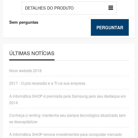
DETALHES DO PRODUTO
Sem perguntas
PERGUNTAR
ÚLTIMAS NOTÍCIAS
Novo website 2018
2017 - O pós recessão e a TI na sua empresa
A informática SHOP é premiada pela Samsung pelo seu destaque em
2014
Conheça o renting: mantenha seu parque tecnológico atualizado sem
se descapitalizar
A informática SHOP renova investimentos para conquistar mercado