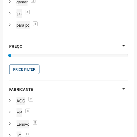
1
gamer
4
ips
5
para pc
PREÇO
PRICE FILTER
FABRICANTE
7
AOC
8
HP
5
Lenovo
17
LG