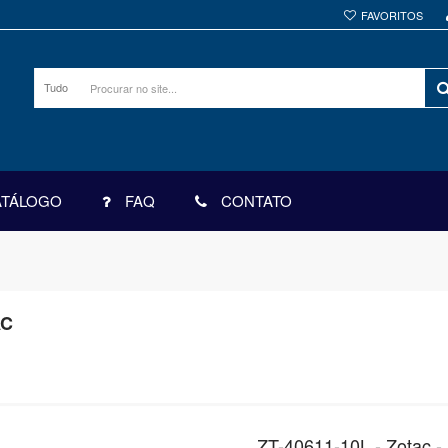
FAVORITOS
Tudo
ATÁLOGO
FAQ
CONTATO
AC
ZT-40611-10L - Zotac 