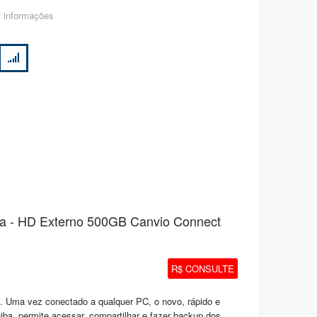
 informações
a - HD Externo 500GB Canvio Connect
R$ CONSULTE
 Uma vez conectado a qualquer PC, o novo, rápido e
iba, permite acessar, compartilhar e fazer backup dos