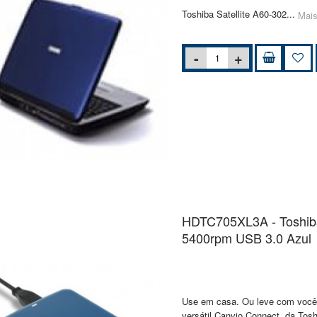
Toshiba Satellite A60-302...
Mais
HDTC705XL3A - Toshib
5400rpm USB 3.0 Azul
Use em casa. Ou leve com você.
versátil Canvio Connect, da Tosh