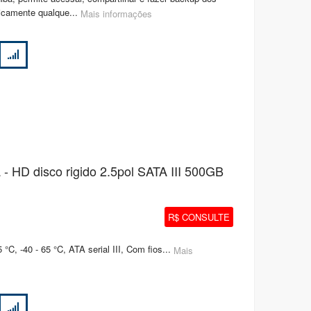
icamente qualque...
Mais informações
 HD disco rigido 2.5pol SATA III 500GB
R$ CONSULTE
C, -40 - 65 °C, ATA serial III, Com fios...
Mais