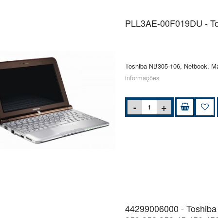
PLL3AE-00F019DU - To
Toshiba NB305-106, Netbook, M
informações
44299006000 - Toshiba