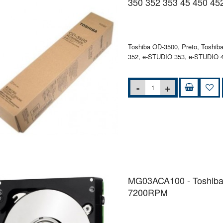
350 352 353 45 450 45
Toshiba OD-3500, Preto, Toshi
352, e-STUDIO 353, e-STUDIO 4
MG03ACA100 - Toshiba -
7200RPM