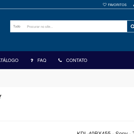
FAVORITOS
Tudo
ATÁLOGO
FAQ
CONTATO
Y
KDL-40BX455 - Sony -