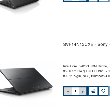
SVF14N13CXB - Sony -
Intel Core i5-4200U (3M Cache
35.56 cm (14 ") Full HD 1920 × 
802.11 b/g/n, NFC, Bluetooth 4