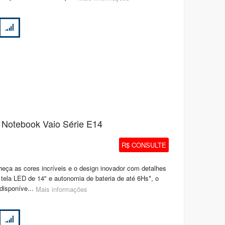
Notebook Vaio Série E14
R$ CONSULTE
heça as cores incríveis e o design inovador com detalhes
ela LED de 14" e autonomia de bateria de até 6Hs*, o
isponíve...
Mais informações