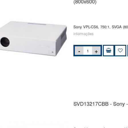
(800x600)
Sony VPL-CS6, 750:1, SVGA (800
informações
SVD13217CBB - Sony -