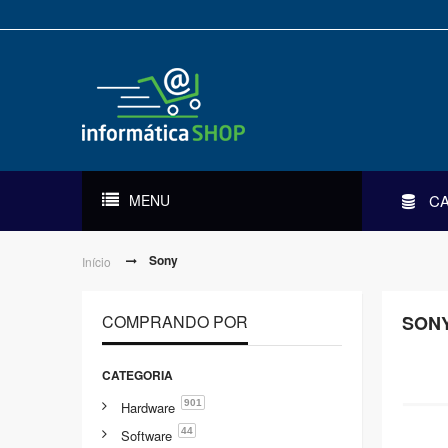
MENU
C
Sony
Início
COMPRANDO POR
SON
CATEGORIA
901
Hardware
44
Software