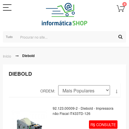
0
Tudo
Diebold
Início
DIEBOLD
ORDEM
92.123.00009-2 - Diebold - Impressora
não Fiscal IT433TD-126
R$ CONSULTE