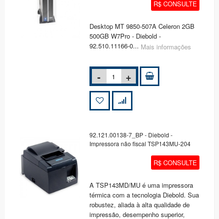
R$ CONSULTE
Desktop MT 9850-507A Celeron 2GB
500GB W7Pro - Diebold -
92.510.11166-0...
Mais informações
92.121.00138-7_BP - Diebold -
Impressora não fiscal TSP143MU-204
R$ CONSULTE
A TSP143MD/MU é uma impressora
térmica com a tecnologia Diebold. Sua
robustez, aliada à alta qualidade de
impressão, desempenho superior,