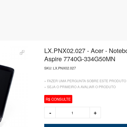
LX.PNX02.027 - Acer - Noteb
Aspire 7740G-334G50MN
SKU:
LX.PNX02.027
» FAZER UMA PERGUNTA SOBRE ESTE PRODUTO
» SEJA O PRIMEIRO A AVALIAR O PRODUTO
R$ CONSULTE