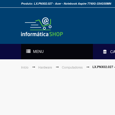
Produto: LX.PNX02.027 - Acer - Notebook Aspire 7740G-334G50MN
MENU
C
LX.PNX02.027 
Início
Hardware
Computadores