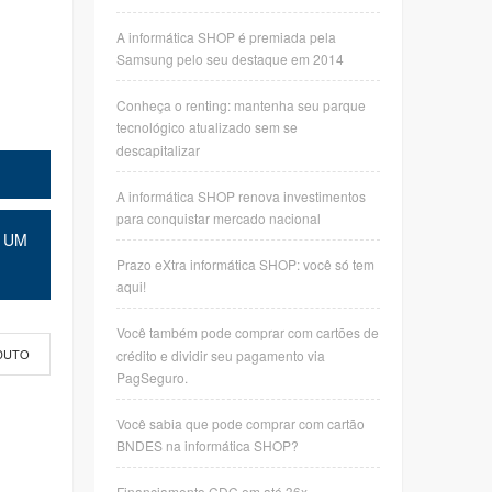
A informática SHOP é premiada pela
Samsung pelo seu destaque em 2014
Conheça o renting: mantenha seu parque
tecnológico atualizado sem se
descapitalizar
A informática SHOP renova investimentos
para conquistar mercado nacional
 UM
Prazo eXtra informática SHOP: você só tem
aqui!
Você também pode comprar com cartões de
crédito e dividir seu pagamento via
DUTO
PagSeguro.
Você sabia que pode comprar com cartão
BNDES na informática SHOP?
Financiamento CDC em até 36x