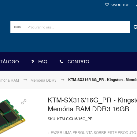
FAVORITOS
Tudo
ATÁLOGO
FAQ
CONTATO
KTM-SX316/16G_PR - Kingston - Mem
mória RAM
Memória DDR3
KTM-SX316/16G_PR - Kingsto
Memória RAM DDR3 16GB
SKU:
KTM-SX316/16G_PR
» FAZER UMA PERGUNTA SOBRE ESTE PRODUTO