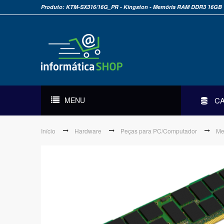
Produto: KTM-SX316/16G_PR - Kingston - Memória RAM DDR3 16GB
MENU
C
Início
Hardware
Peças para PC/Computador
Me