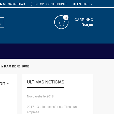
ENTRAR
ME CADASTRAR
PJ - SP - CONTRIBUINTE
0
PROCURAR
CARRINHO
R$0,00
ória RAM DDR3 16GB
n -
ÚLTIMAS NOTÍCIAS
Novo website 2018
2017 - O pós recessão e a TI na sua
empresa