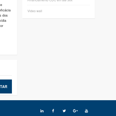
ce
ficácia
Video wall
s dos
ídia
or
TAR