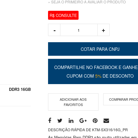
» SEJA O PRIMEIRO A AVALIAR O PRODUTO
R$ CONSULTE
COTAR PARA CNPJ
COMPARTILHE NO FACEBOOK E GANHE
CUPOM COM
5%
DE DESCONTO
DDR3 16GB
ADICIONAR AOS
COMPARAR PRO
FAVORITOS
DESCRIÇÃO RÁPIDA DE KTM-SX316/16G_PR
As Memórias Ram DDR3 são muito utilizadas em