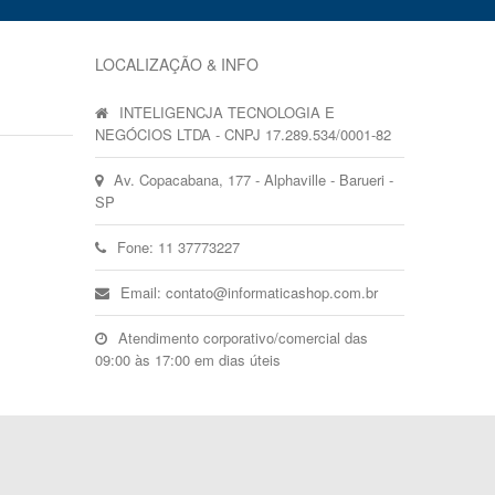
LOCALIZAÇÃO & INFO
INTELIGENCJA TECNOLOGIA E
NEGÓCIOS LTDA - CNPJ 17.289.534/0001-82
Av. Copacabana, 177 - Alphaville - Barueri -
SP
Fone: 11 37773227
Email: contato@informaticashop.com.br
Atendimento corporativo/comercial das
09:00 às 17:00 em dias úteis