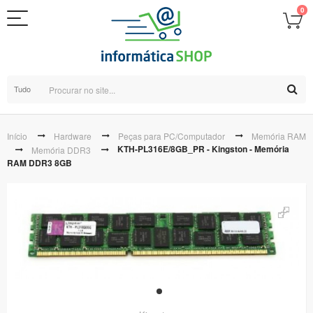
0
Tudo
Início
Hardware
Peças para PC/Computador
Memória RAM
KTH-PL316E/8GB_PR - Kingston - Memória
Memória DDR3
RAM DDR3 8GB