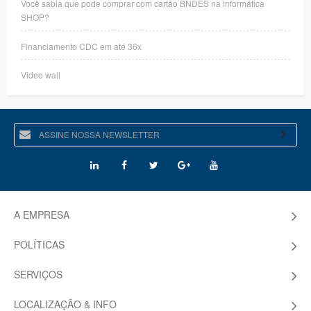
Você sabia que pode comprar com cartão BNDES na informática
SHOP?
Financiamento CDC em até 36x
Video wall
A EMPRESA
POLÍTICAS
SERVIÇOS
LOCALIZAÇÃO & INFO