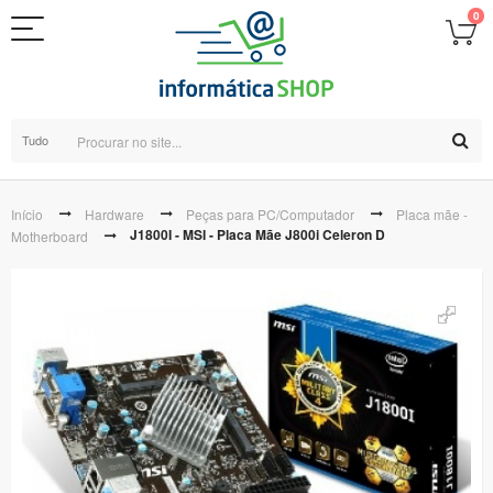
0
Tudo
Início
Hardware
Peças para PC/Computador
Placa mãe -
J1800I - MSI - Placa Mãe J800i Celeron D
Motherboard