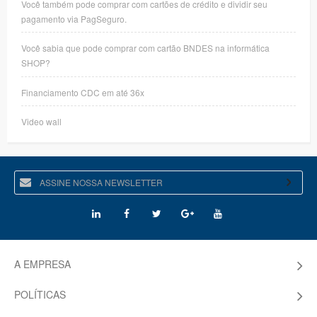
Você também pode comprar com cartões de crédito e dividir seu
pagamento via PagSeguro.
Você sabia que pode comprar com cartão BNDES na informática
SHOP?
Financiamento CDC em até 36x
Video wall
A EMPRESA
POLÍTICAS