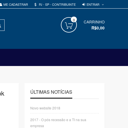
ENTRAR
ME CADASTRAR
PJ - SP - CONTRIBUINTE
0
PROCURAR
CARRINHO
R$0,00
ok
ÚLTIMAS NOTÍCIAS
Novo website 2018
2017 - O pós recessão e a TI na sua
empresa