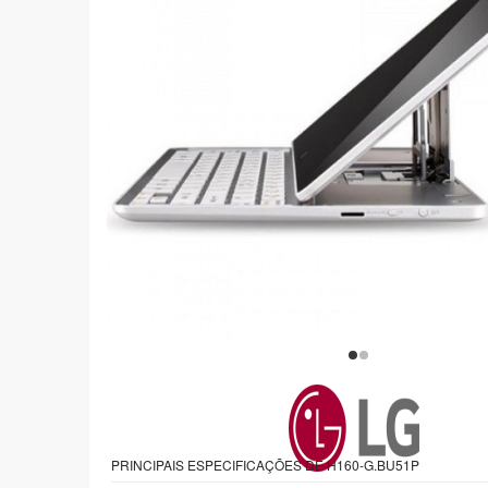
PRINCIPAIS ESPECIFICAÇÕES DE H160-G.BU51P