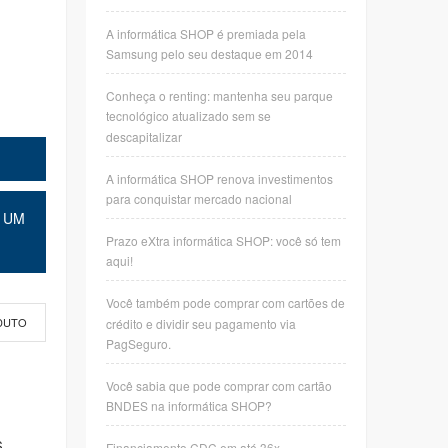
A informática SHOP é premiada pela
Samsung pelo seu destaque em 2014
Conheça o renting: mantenha seu parque
tecnológico atualizado sem se
descapitalizar
A informática SHOP renova investimentos
para conquistar mercado nacional
 UM
Prazo eXtra informática SHOP: você só tem
aqui!
Você também pode comprar com cartões de
crédito e dividir seu pagamento via
DUTO
PagSeguro.
Você sabia que pode comprar com cartão
BNDES na informática SHOP?
S
Financiamento CDC em até 36x