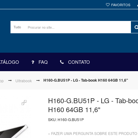
FAVORITOS
Tudo
ATÁLOGO
FAQ
CONTATO
H160-G.BU51P - LG - Tab-book H160 64GB 11,6"
top
Ultrabook
H160-G.BU51P - LG - Tab-bo
H160 64GB 11,6"
SKU:
H160-G.BU51P
» FAZER UMA PERGUNTA SOBRE ESTE PRODUTO