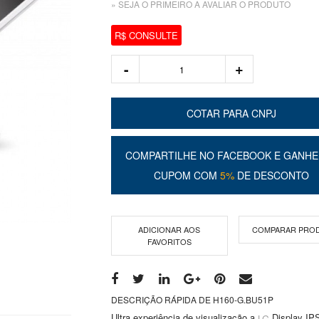
» SEJA O PRIMEIRO A AVALIAR O PRODUTO
R$ CONSULTE
COTAR PARA CNPJ
COMPARTILHE NO FACEBOOK E GANHE
CUPOM COM
5%
DE DESCONTO
ADICIONAR AOS
COMPARAR PRO
FAVORITOS
DESCRIÇÃO RÁPIDA DE H160-G.BU51P
Ultra experiência de visualização a
Display IP
LG