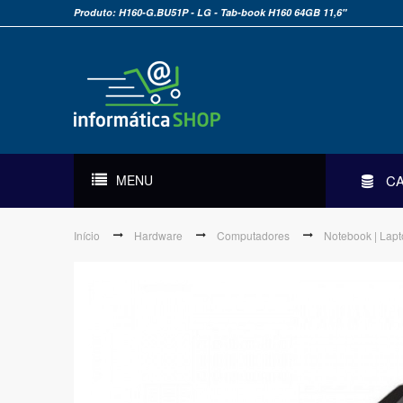
Produto: H160-G.BU51P - LG - Tab-book H160 64GB 11,6"
MENU
C
Início
Hardware
Computadores
Notebook | Lap