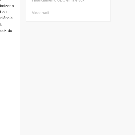
imizar a
t ou
Video wall
niência
.
k
Book de