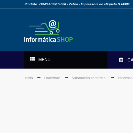
Produto: GX43-102510-000 - Zebra - Impressora de etiqueta GX430T
MENU
C
Início
Hardware
Automação comercial
Impresso