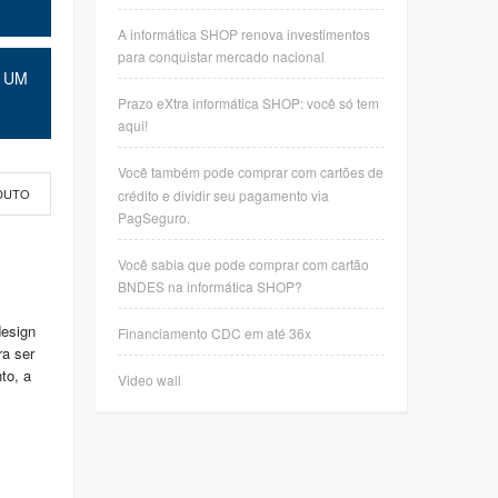
A informática SHOP renova investimentos
para conquistar mercado nacional
 UM
Prazo eXtra informática SHOP: você só tem
aqui!
Você também pode comprar com cartões de
crédito e dividir seu pagamento via
DUTO
PagSeguro.
Você sabia que pode comprar com cartão
BNDES na informática SHOP?
esign
Financiamento CDC em até 36x
ra ser
to, a
Video wall