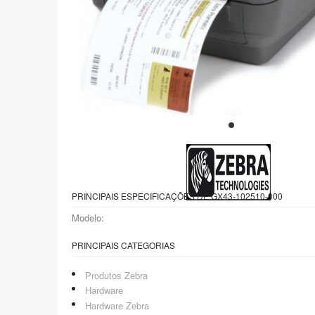
PRINCIPAIS ESPECIFICAÇÕES DE GX43-102510-000
Modelo:
PRINCIPAIS CATEGORIAS
Produtos Zebra
Hardware
Hardware Zebra