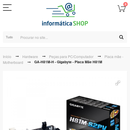
0
Tudo
Início
Hardware
Peças para PC/Computador
Placa mãe -
GA-H81M-H - Gigabyte - Placa Mãe H81M
Motherboard