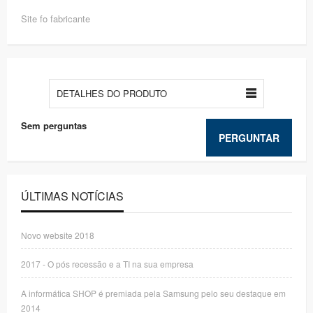
Site fo fabricante
DETALHES DO PRODUTO
Sem perguntas
PERGUNTAR
ÚLTIMAS NOTÍCIAS
Novo website 2018
2017 - O pós recessão e a TI na sua empresa
A informática SHOP é premiada pela Samsung pelo seu destaque em
2014