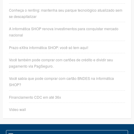
Conheça o renting: mantenha seu parque tecnológico atualizado sem
se descapitalizar
A informática SHOP renova investimentos para conquistar mercado
nacional
Prazo eXtra informática SHOP: você só tem aqui!
Você também pode comprar com cartões de crédito e dividir seu
pagamento via PagSeguro.
Você sabia que pode comprar com cartão BNDES na informática
SHOP?
Financiamento CDC em até 36x
Video wall