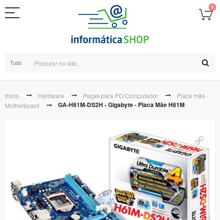
0
Tudo
Início
Hardware
Peças para PC/Computador
Placa mãe -
GA-H61M-DS2H - Gigabyte - Placa Mãe H61M
Motherboard