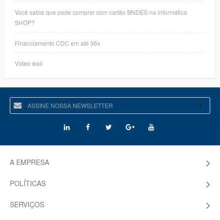
Você sabia que pode comprar com cartão BNDES na informática
SHOP?
Financiamento CDC em até 36x
Video wall
A EMPRESA
POLÍTICAS
SERVIÇOS