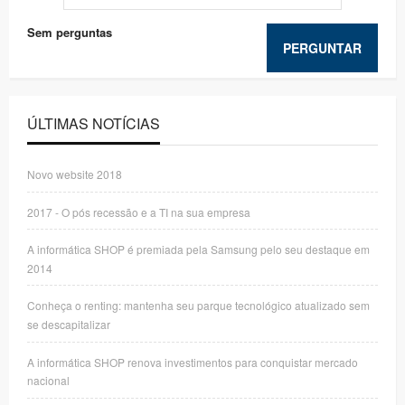
Sem perguntas
PERGUNTAR
ÚLTIMAS NOTÍCIAS
Novo website 2018
2017 - O pós recessão e a TI na sua empresa
A informática SHOP é premiada pela Samsung pelo seu destaque em
2014
Conheça o renting: mantenha seu parque tecnológico atualizado sem
se descapitalizar
A informática SHOP renova investimentos para conquistar mercado
nacional