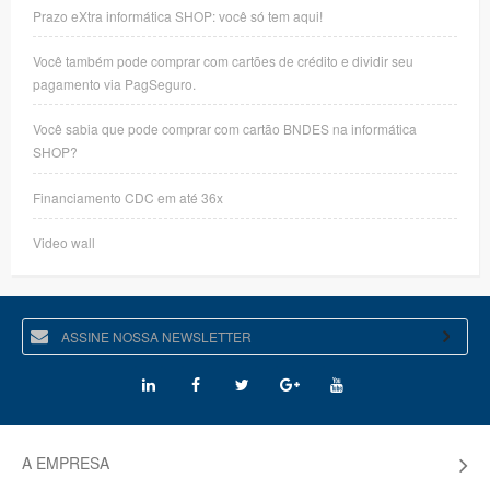
Prazo eXtra informática SHOP: você só tem aqui!
Você também pode comprar com cartões de crédito e dividir seu
pagamento via PagSeguro.
Você sabia que pode comprar com cartão BNDES na informática
SHOP?
Financiamento CDC em até 36x
Video wall
A EMPRESA