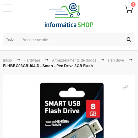
0
Tudo
Início
Hardware
Armazenamento de dados
Pen drive
FLHBBG08GBU0J-D - Smart - Pen Drive 8GB Flash