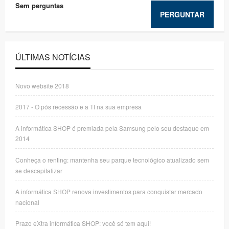
Sem perguntas
PERGUNTAR
ÚLTIMAS NOTÍCIAS
Novo website 2018
2017 - O pós recessão e a TI na sua empresa
A informática SHOP é premiada pela Samsung pelo seu destaque em
2014
Conheça o renting: mantenha seu parque tecnológico atualizado sem
se descapitalizar
A informática SHOP renova investimentos para conquistar mercado
nacional
Prazo eXtra informática SHOP: você só tem aqui!