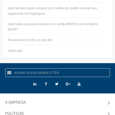
Você também pode comprar com cartões de crédito e dividir seu
pagamento via PagSeguro.
Você sabia que pode comprar com cartão BNDES na informática
SHOP?
Financiamento CDC em até 36x
Video wall
A EMPRESA
POLÍTICAS