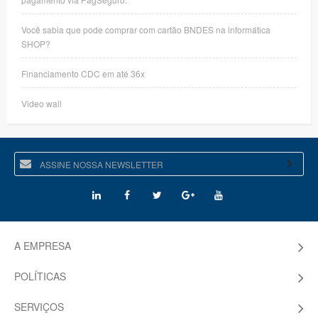
Você sabia que pode comprar com cartão BNDES na informática
SHOP?
Financiamento CDC em até 36x
Video wall
A EMPRESA
POLÍTICAS
SERVIÇOS