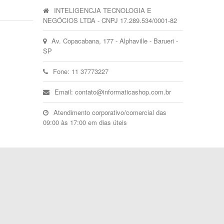
INTELIGENCJA TECNOLOGIA E
NEGÓCIOS LTDA - CNPJ 17.289.534/0001-82
Av. Copacabana, 177 - Alphaville - Barueri -
SP
Fone: 11 37773227
Email: contato@informaticashop.com.br
Atendimento corporativo/comercial das
09:00 às 17:00 em dias úteis