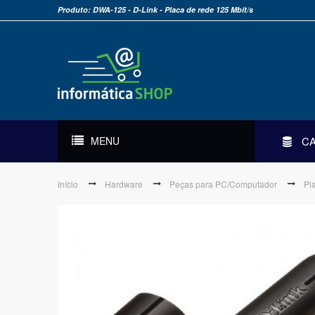
Produto: DWA-125 - D-Link - Placa de rede 125 Mbit/s
MENU
C
Início
Hardware
Peças para PC/Computador
Pl