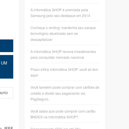
A informática SHOP é premiada pela
Samsung pelo seu destaque em 2014
Conheça o renting: mantenha seu parque
tecnológico atualizado sem se
descapitalizar
A informática SHOP renova investimentos
para conquistar mercado nacional
 UM
Prazo eXtra informática SHOP: você só tem
aqui!
Você também pode comprar com cartões de
crédito e dividir seu pagamento via
DUTO
PagSeguro.
Você sabia que pode comprar com cartão
BNDES na informática SHOP?
1n, IEEE
Financiamento CDC em até 36x