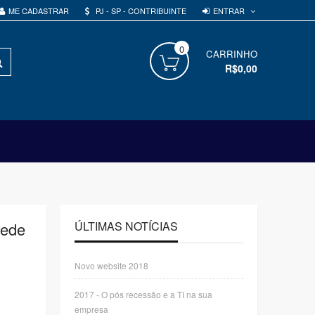
ENTRAR
ME CADASTRAR
PJ - SP - CONTRIBUINTE
0
PROCURAR
CARRINHO
R$0,00
rede
ÚLTIMAS NOTÍCIAS
Novo website 2018
2017 - O pós recessão e a TI na sua
empresa