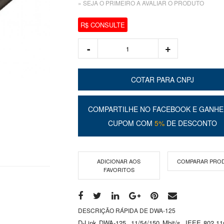
» SEJA O PRIMEIRO A AVALIAR O PRODUTO
R$ CONSULTE
COTAR PARA CNPJ
COMPARTILHE NO FACEBOOK E GANHE
CUPOM COM
5%
DE DESCONTO
ADICIONAR AOS
COMPARAR PRO
FAVORITOS
DESCRIÇÃO RÁPIDA DE DWA-125
D-Link DWA-125, 11/54/150 Mbit/s, IEEE 802.1