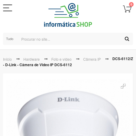
0
Tudo
DCS-6112/Z
Início
Hardware
Foto e vídeo
Câmera IP
- D-Link - Câmera de Video IP DCS-6112