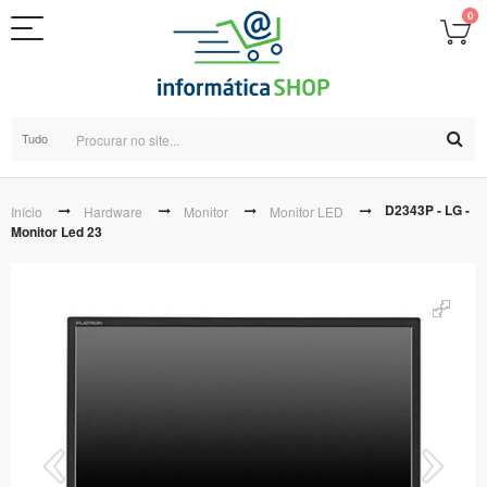
0
Tudo
D2343P - LG -
Início
Hardware
Monitor
Monitor LED
Monitor Led 23