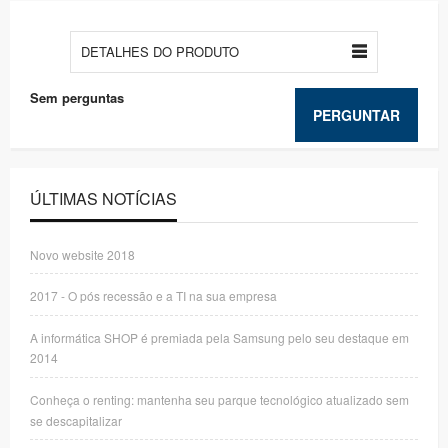
DETALHES DO PRODUTO
Sem perguntas
PERGUNTAR
ÚLTIMAS NOTÍCIAS
Novo website 2018
2017 - O pós recessão e a TI na sua empresa
A informática SHOP é premiada pela Samsung pelo seu destaque em
2014
Conheça o renting: mantenha seu parque tecnológico atualizado sem
se descapitalizar