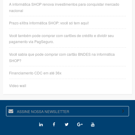
A informática SHOP renova investimentos para conquistar mercado
nacional
Prazo eXtra informática SHOP: você só tem aqui!
Você também pode comprar com cartões de crédito e dividir seu
pagamento via PagSeguro.
Você sabia que pode comprar com cartão BNDES na informática
SHOP?
Financiamento CDC em até 36x
Video wall