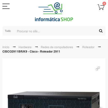
0
Tudo
Início
Hardware
Redes de computadores
Roteador
CISCO2911BR/K9 - Cisco - Roteador 2911