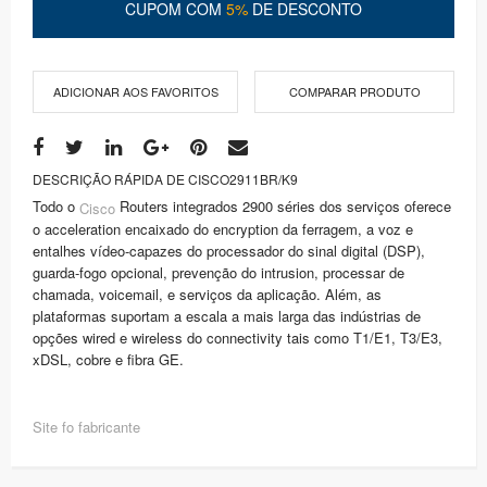
CUPOM COM
5%
DE DESCONTO
ADICIONAR AOS FAVORITOS
COMPARAR PRODUTO
DESCRIÇÃO RÁPIDA DE CISCO2911BR/K9
Todo o
Routers integrados 2900 séries dos serviços oferece
Cisco
o acceleration encaixado do encryption da ferragem, a voz e
entalhes vídeo-capazes do processador do sinal digital (DSP),
guarda-fogo opcional, prevenção do intrusion, processar de
chamada, voicemail, e serviços da aplicação. Além, as
plataformas suportam a escala a mais larga das indústrias de
opções wired e wireless do connectivity tais como T1/E1, T3/E3,
xDSL, cobre e fibra GE.
Site fo fabricante