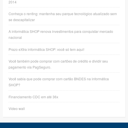
2014
Conheça o renting: mantenha seu parque tecnológico atualizado sem
se descapitalizar
A informática SHOP renova investimentos para conquistar mercado
nacional
Prazo eXtra informática SHOP: você só tem aqui!
Você também pode comprar com cartões de crédito e dividir seu
pagamento via PagSeguro.
Você sabia que pode comprar com cartão BNDES na informática
SHOP?
Financiamento CDC em até 36x
Video wall