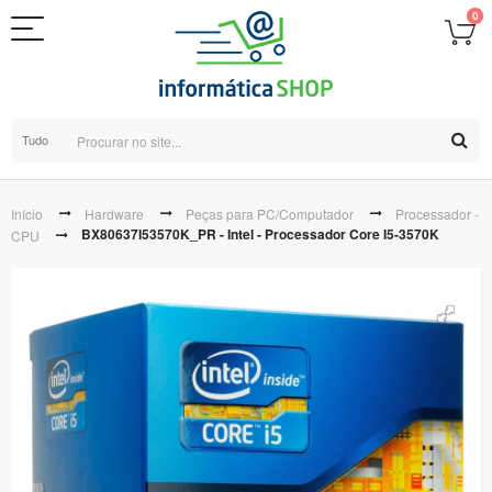
0
Tudo
Início
Hardware
Peças para PC/Computador
Processador -
BX80637I53570K_PR - Intel - Processador Core I5-3570K
CPU