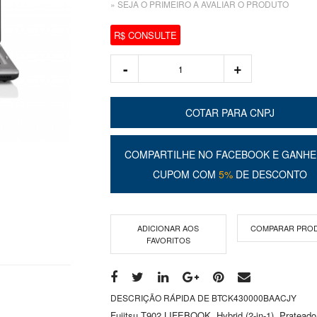
» SEJA O PRIMEIRO A AVALIAR O PRODUTO
R$ CONSULTE
COTAR PARA CNPJ
COMPARTILHE NO FACEBOOK E GANHE
CUPOM COM
5%
DE DESCONTO
ADICIONAR AOS
COMPARAR PRO
FAVORITOS
DESCRIÇÃO RÁPIDA DE BTCK430000BAACJY
Fujitsu T902 LIFEBOOK, Hybrid (2-in-1), Prateado