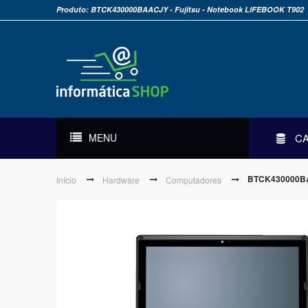
Produto: BTCK430000BAACJY - Fujitsu - Notebook LIFEBOOK T902
MENU
C
BTCK430000BAA
Início
Hardware
Computadores