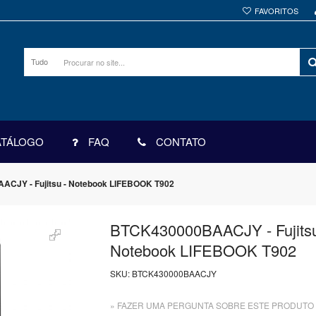
FAVORITOS
Tudo
ATÁLOGO
FAQ
CONTATO
CJY - Fujitsu - Notebook LIFEBOOK T902
BTCK430000BAACJY - Fujitsu
Notebook LIFEBOOK T902
SKU:
BTCK430000BAACJY
» FAZER UMA PERGUNTA SOBRE ESTE PRODUTO