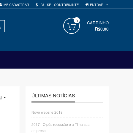
ENTRAR
ME CADASTRAR
PJ - SP - CONTRIBUINTE
0
PROCURAR
CARRINHO
R$0,00
 -
ÚLTIMAS NOTÍCIAS
Novo website 2018
2017 - O pós recessão e a TI na sua
empresa