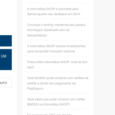
A informática SHOP é premiada pela
Samsung pelo seu destaque em 2014
Conheça o renting: mantenha seu parque
tecnológico atualizado sem se
descapitalizar
A informática SHOP renova investimentos
para conquistar mercado nacional
 UM
Prazo eXtra informática SHOP: você só tem
aqui!
Você também pode comprar com cartões de
crédito e dividir seu pagamento via
DUTO
PagSeguro.
Você sabia que pode comprar com cartão
BNDES na informática SHOP?
,
Financiamento CDC em até 36x