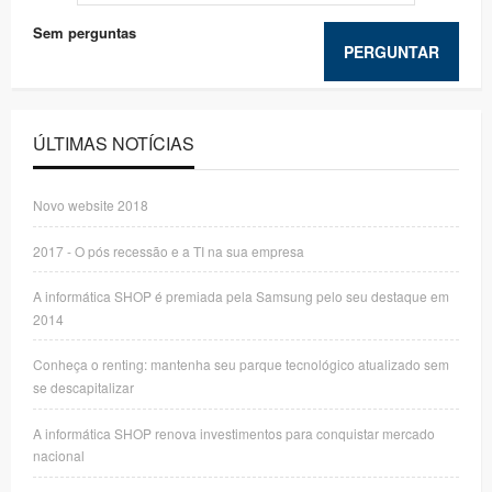
Sem perguntas
PERGUNTAR
ÚLTIMAS NOTÍCIAS
Novo website 2018
2017 - O pós recessão e a TI na sua empresa
A informática SHOP é premiada pela Samsung pelo seu destaque em
2014
Conheça o renting: mantenha seu parque tecnológico atualizado sem
se descapitalizar
A informática SHOP renova investimentos para conquistar mercado
nacional