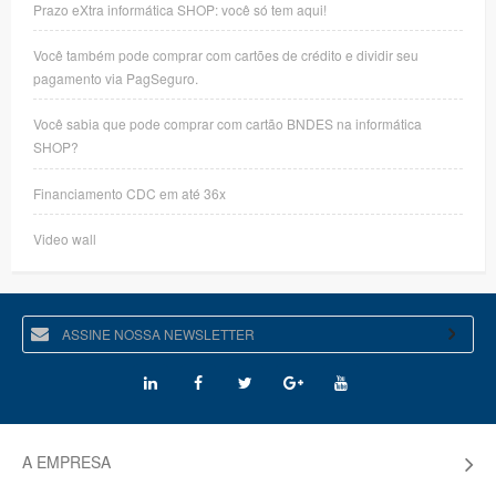
Prazo eXtra informática SHOP: você só tem aqui!
Você também pode comprar com cartões de crédito e dividir seu
pagamento via PagSeguro.
Você sabia que pode comprar com cartão BNDES na informática
SHOP?
Financiamento CDC em até 36x
Video wall
A EMPRESA