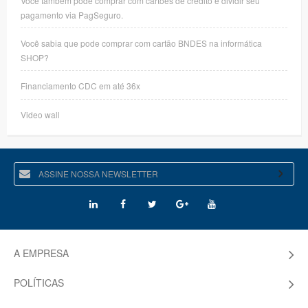
Você também pode comprar com cartões de crédito e dividir seu
pagamento via PagSeguro.
Você sabia que pode comprar com cartão BNDES na informática
SHOP?
Financiamento CDC em até 36x
Video wall
A EMPRESA
POLÍTICAS