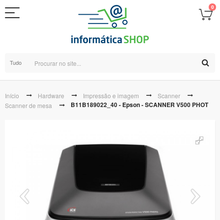
0
Tudo
Início
Hardware
Impressão e imagem
Scanner
B11B189022_40 - Epson - SCANNER V500 PHOT
Scanner de mesa