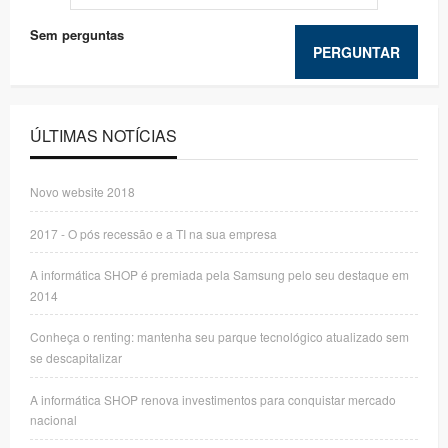
Sem perguntas
PERGUNTAR
ÚLTIMAS NOTÍCIAS
Novo website 2018
2017 - O pós recessão e a TI na sua empresa
A informática SHOP é premiada pela Samsung pelo seu destaque em
2014
Conheça o renting: mantenha seu parque tecnológico atualizado sem
se descapitalizar
A informática SHOP renova investimentos para conquistar mercado
nacional