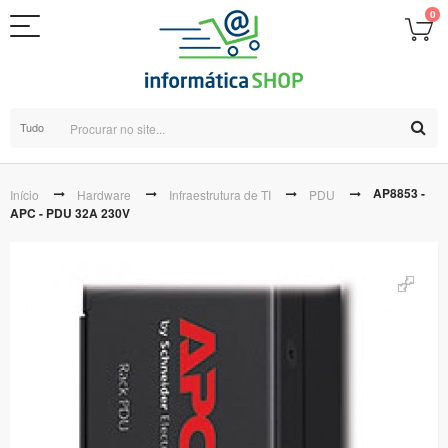
0
Tudo
AP8853 -
Início
Hardware
Infraestrutura de TI
PDU
APC - PDU 32A 230V