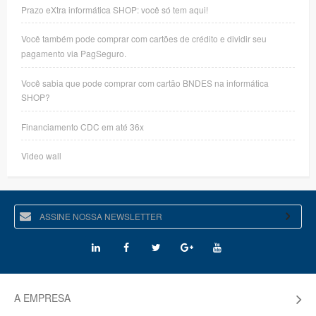
Prazo eXtra informática SHOP: você só tem aqui!
Você também pode comprar com cartões de crédito e dividir seu
pagamento via PagSeguro.
Você sabia que pode comprar com cartão BNDES na informática
SHOP?
Financiamento CDC em até 36x
Video wall
A EMPRESA