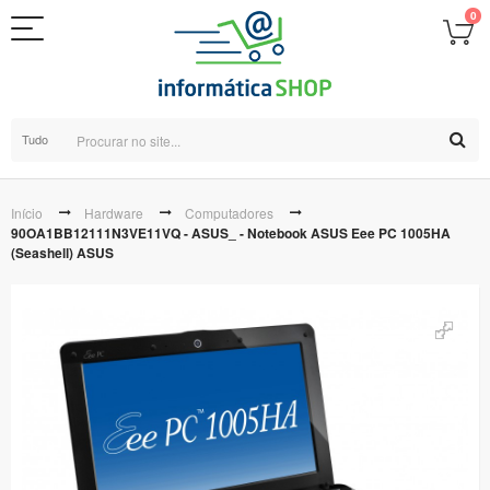
0
Tudo
Início
Hardware
Computadores
90OA1BB12111N3VE11VQ - ASUS_ - Notebook ASUS Eee PC 1005HA
(Seashell) ASUS