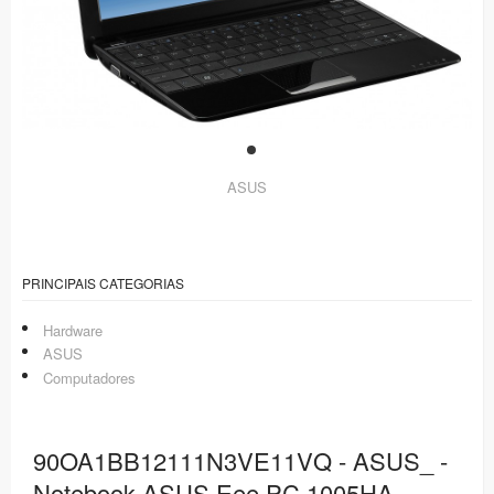
ASUS
PRINCIPAIS CATEGORIAS
Hardware
ASUS
Computadores
90OA1BB12111N3VE11VQ - ASUS_ -
Notebook ASUS Eee PC 1005HA