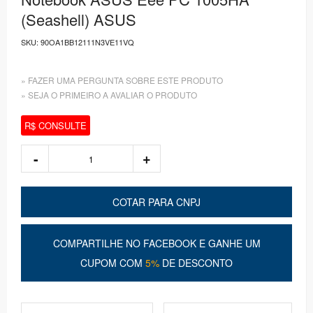
(Seashell) ASUS
SKU:
90OA1BB12111N3VE11VQ
» FAZER UMA PERGUNTA SOBRE ESTE PRODUTO
» SEJA O PRIMEIRO A AVALIAR O PRODUTO
R$ CONSULTE
COTAR PARA CNPJ
COMPARTILHE NO FACEBOOK E GANHE UM
CUPOM COM
5%
DE DESCONTO