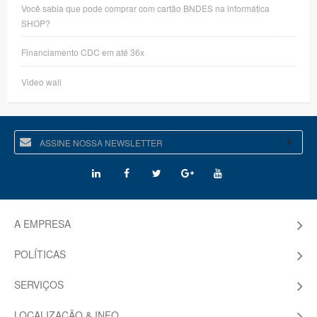
Você sabia que pode comprar com cartão BNDES na informática
SHOP?
Financiamento CDC em até 36x
Video wall
A EMPRESA
POLÍTICAS
SERVIÇOS
LOCALIZAÇÃO & INFO