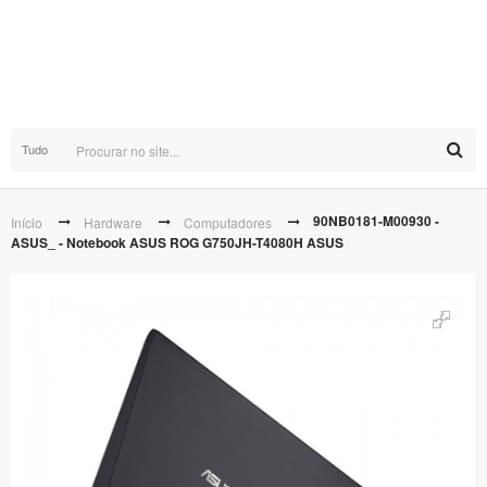
Tudo
90NB0181-M00930 -
Início
Hardware
Computadores
ASUS_ - Notebook ASUS ROG G750JH-T4080H ASUS