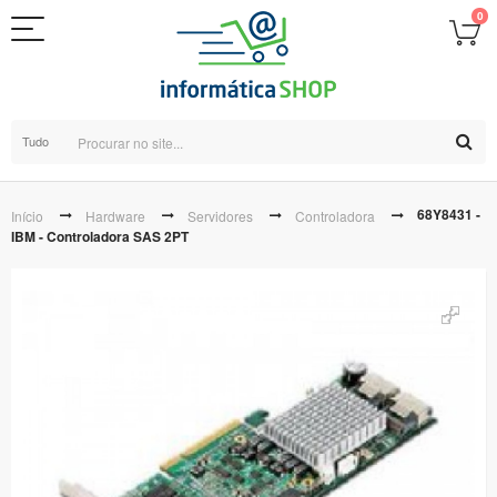
0
Tudo
68Y8431 -
Início
Hardware
Servidores
Controladora
IBM - Controladora SAS 2PT