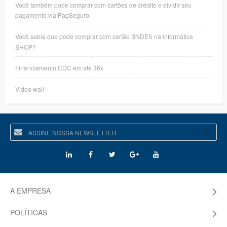
Você também pode comprar com cartões de crédito e dividir seu
pagamento via PagSeguro.
Você sabia que pode comprar com cartão BNDES na informática
SHOP?
Financiamento CDC em até 36x
Video wall
A EMPRESA
POLÍTICAS