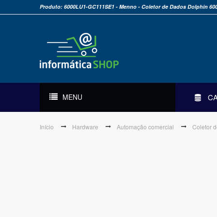
Produto: 6000LU1-GC111SE1 - Menno - Coletor de Dados Dolphin 60
MENU
C
Início
Hardware
Automação comercial
Coletor 