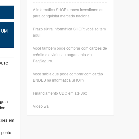
A informática SHOP renova investimentos
para conquistar mercado nacional
Prazo eXtra informática SHOP: você só tem
 UM
aqui!
Você também pode comprar com cartões de
crédito e dividir seu pagamento via
PagSeguro.
DUTO
Você sabia que pode comprar com cartão
BNDES na informática SHOP?
Financiamento CDC em até 36x
ge a
Video wall
ico
ações em
 ponto