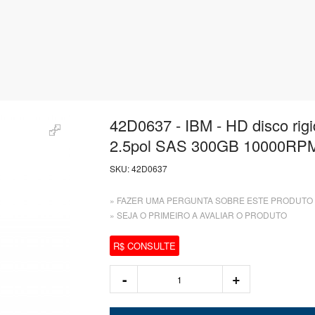
42D0637 - IBM - HD disco rig
2.5pol SAS 300GB 10000RP
SKU:
42D0637
» FAZER UMA PERGUNTA SOBRE ESTE PRODUTO
» SEJA O PRIMEIRO A AVALIAR O PRODUTO
R$ CONSULTE