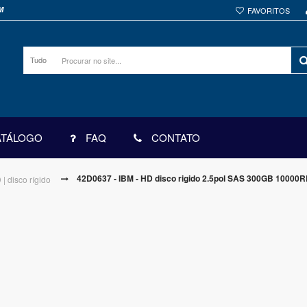
M
FAVORITOS
Tudo
ATÁLOGO
FAQ
CONTATO
42D0637 - IBM - HD disco rigido 2.5pol SAS 300GB 10000
| disco rígido