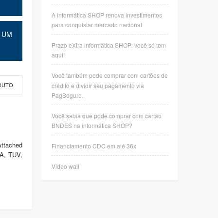
A informática SHOP renova investimentos
para conquistar mercado nacional
 UM
Prazo eXtra informática SHOP: você só tem
aqui!
Você também pode comprar com cartões de
crédito e dividir seu pagamento via
DUTO
PagSeguro.
Você sabia que pode comprar com cartão
BNDES na informática SHOP?
Attached
Financiamento CDC em até 36x
A, TUV,
Video wall