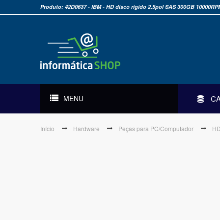
Produto: 42D0637 - IBM - HD disco rigido 2.5pol SAS 300GB 10000RP
MENU
C
Início
Hardware
Peças para PC/Computador
HD 