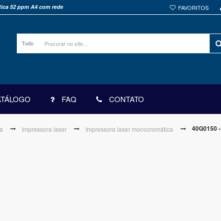
tica 52 ppm A4 com rede
FAVORITOS
Tudo
ATÁLOGO
FAQ
CONTATO
40G0150 -
a
Impressora laser
Impressora laser monocromática