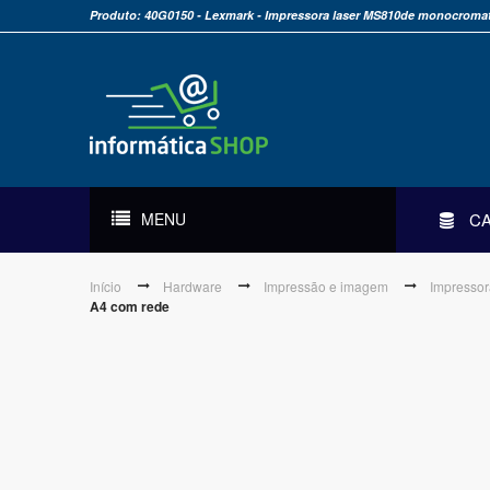
Produto: 40G0150 - Lexmark - Impressora laser MS810de monocroma
MENU
C
Início
Hardware
Impressão e imagem
Impressor
A4 com rede