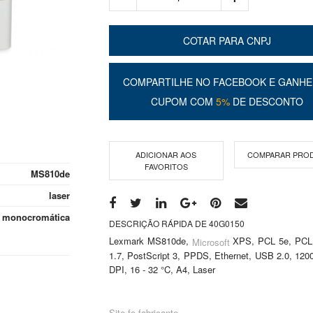
COTAR PARA CNPJ
COMPARTILHE NO FACEBOOK E GANHE
CUPOM COM
5%
DE DESCONTO
ADICIONAR AOS
COMPARAR PRO
FAVORITOS
MS810de
laser
monocromática
DESCRIÇÃO RÁPIDA DE 40G0150
Lexmark MS810de,
XPS, PCL 5e, PCL
Microsoft
1.7, PostScript 3, PPDS, Ethernet, USB 2.0, 120
DPI, 16 - 32 °C, A4, Laser
Site fo fabricante