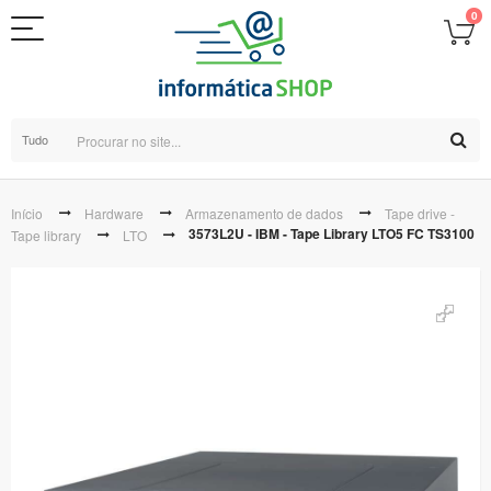
0
Tudo
Início
Hardware
Armazenamento de dados
Tape drive -
3573L2U - IBM - Tape Library LTO5 FC TS3100
Tape library
LTO